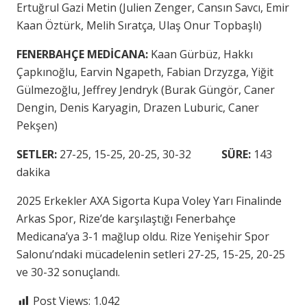
Ertuğrul Gazi Metin (Julien Zenger, Cansın Savcı, Emir
Kaan Öztürk, Melih Sıratça, Ulaş Onur Topbaşlı)
FENERBAHÇE MEDİCANA:
Kaan Gürbüz, Hakkı
Çapkınoğlu, Earvin Ngapeth, Fabian Drzyzga, Yiğit
Gülmezoğlu, Jeffrey Jendryk (Burak Güngör, Caner
Dengin, Denis Karyagin, Drazen Luburic, Caner
Pekşen)
SETLER:
27-25, 15-25, 20-25, 30-32
SÜRE:
143
dakika
2025 Erkekler AXA Sigorta Kupa Voley Yarı Finalinde
Arkas Spor, Rize’de karşılaştığı Fenerbahçe
Medicana’ya 3-1 mağlup oldu. Rize Yenişehir Spor
Salonu’ndaki mücadelenin setleri 27-25, 15-25, 20-25
ve 30-32 sonuçlandı.
Post Views:
1.042