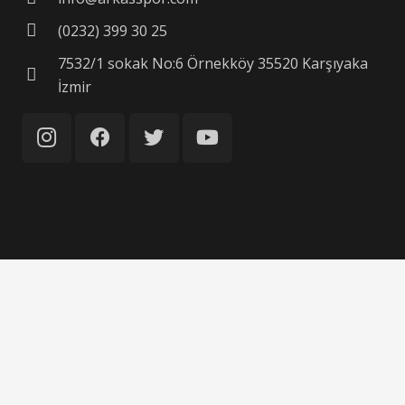
(0232) 399 30 25
7532/1 sokak No:6 Örnekköy 35520 Karşıyaka
İzmir
©
Arkas Kurumsal İletişim
Tüm Hakları Saklıdır.
Kişisel Verilerin Korunması Kanunu