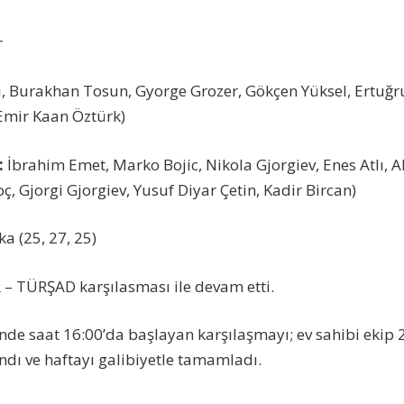
r
, Burakhan Tosun, Gyorge Grozer, Gökçen Yüksel, Ertuğr
 Emir Kaan Öztürk)
:
İbrahim Emet, Marko Bojic, Nikola Gjorgiev, Enes Atlı, A
, Gjorgi Gjorgiev, Yusuf Diyar Çetin, Kadir Bircan)
a (25, 27, 25)
 – TÜRŞAD karşılasması ile devam etti.
nde saat 16:00’da başlayan karşılaşmayı; ev sahibi ekip 
ndı ve haftayı galibiyetle tamamladı.