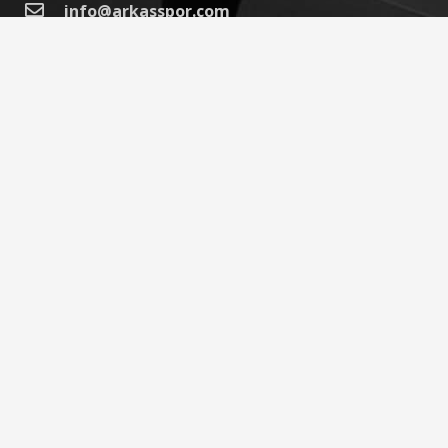
info@arkasspor.com
(0232) 399 30 25
7532/1 sokak No:6 Örnekköy 35520 Karşıyaka
İzmir
©
Arkas Kurumsal İletişim
Tüm Hakları
Saklıdır.