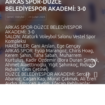
ARKAS SPOR-DÜZCE
BELEDİYESPOR AKADEMİ: 3-0
Genel, Voleybol
24 Şubat 2026
ARKAS SPOR-DÜZCE BELEDİYESPOR
AKADEMİ: 3-0
SALON: Atatürk Voleybol Salonu Vestel Spor
Kompleksi
HAKEMLER: Gani Arslan, Ege Gençay
ARKAS SPOR: Eyüp Marangoz, Chiris Hoag,
Kerem Şahin, Taha Sabah, Muharrem
Kurtuluş, Kadir Özdemir (Bora Duran Şimşek,
Ahmet Alaettinoğlu, Yiğit Şahinkoç, Rıdvan
Rıdvan, Cem Çetinel)
DÜZCE BELEDİYESPOR AKADEMİ: Sercan
Abanoz, Cağan Kap, Murat Çakmak, Ali Eren
Aydın, Emircan Aydın, Efecan Pehlivanlar
(Mustafa...
Devamını Oku